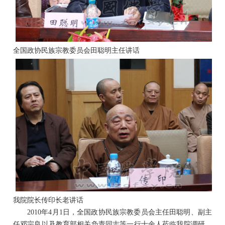
全国政协民族宗教委员会田聪明主任讲话
我院院长传印长老讲话
年
月
日
，全国政协民族宗教委员会主任田聪明、副主
2010
4
1
任邓宗良以及教育部相关负责同志等一行十余人莅临我院调研，