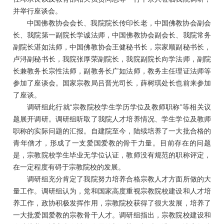
并举行座谈会。
中国佛教协会会长、我院院长传印长老，中国佛教协会副会
长、我院第一副院长学诚法师，中国佛教协会副会长、我院常务
副院长湛如法师，中国佛教协会王健秘书长，宗家顺副秘书长，
卢浔副秘书长，我院张厚荣副院长，我院副院长向学法师，副院
长兼教务长宗性法师，副教务长广如法师，教务主任理证法师等
参加了座谈会。国家宗教局吕晋光司长，薛树琪处长也前来参加
了座谈。
调研组此行就“宗教院校学生学历学位及教师职称”等相关议
题展开调研。调研组听取了我院人才培养情况、学生学位及教师
职称的实际问题的汇报。自建院至今，陆续培养了一大批合格的
青年僧才，形成了一支爱国爱教的骨干力量。目前存在的问题
是，宗教院校学生毕业无学位认证，教师没有规范的职称评定，
在一定程度有碍于宗教院校的发展。
调研组充分肯定了我院努力培养合格宗教人才方面所做的大
量工作。调研组认为，党和国家高度重视宗教院校建设和人才培
养工作，政协积极发挥作用，宗教院校获得了很大发展，培养了
一大批爱国爱教的宗教骨干人才。调研组指出，宗教院校建设和