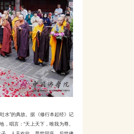
吐水
”
的典故。据《修行本起经》记
地，唱言：
“
天上天下，唯我为尊。
太子，人天欢欣，普世同庆。后世佛