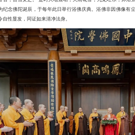
为纪念佛陀诞辰，于每年此日举行浴佛庆典。浴佛非因佛像有
令自性显发，同证如来清净法身。