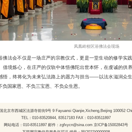
凤凰岭校区浴佛法会现场
浴佛法会不仅是一场庄严的宗教仪式，更是一堂生动的修学实
、借境炼心，在庄严的仪轨中体悟佛陀出世本怀，在虔诚的供
感悟，终将化为未来弘法路上的愿力与担当
——
以法水滋润众
不负国家恩、不负三宝恩、不负众生恩。
国北京市西城区法源寺前街9号 9 Fayuansi Qianjie,Xicheng,Beijing 100052 Chi
TEL：010-83520844, 83517183 FAX：010-83511897
网站电话：010-83511897 邮件：zgfxycn@sina.com
京ICP备15002843号
互联网宗教信息服务许可证 编号：国(2022)0000008