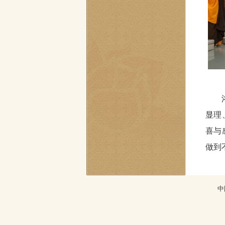
显理
喜与
做到
中