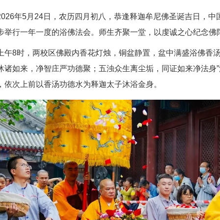
2026
年
5
月
24
日，农历四月初八，恭逢释迦牟尼佛圣诞吉日，中
步举行一年一度的浴佛法会。师生齐聚一堂，以虔诚之心纪念佛
上午
8
时，两校区佛殿内香花灯烛，铜盆静置，盆中满盛浴佛香
沐诸如来，净智庄严功德聚；五浊众生离尘垢，同证如来净法身
”
，依次上前以香汤功德水为释迦太子沐浴金身。