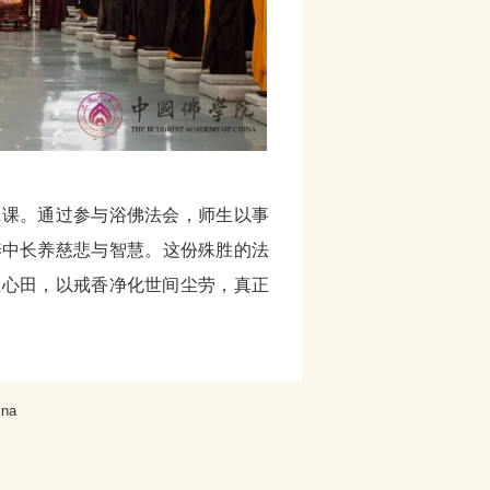
践课。通过参与浴佛法会，师生以事
养中长养慈悲与智慧。这份殊胜的法
生心田，以戒香净化世间尘劳，真正
na