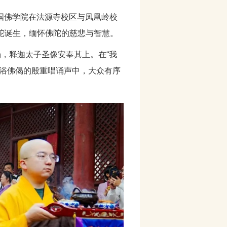
国佛学院在法源寺校区与凤凰岭校
陀诞生，缅怀佛陀的慈悲与智慧。
汤，释迦太子圣像安奉其上。在
“
我
浴佛偈的殷重唱诵声中，大众有序