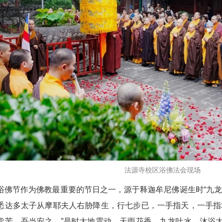
法源寺校区浴佛法会现场
浴佛节作为佛教最重要的节日之一，源于释迦牟尼佛诞生时
“
九龙
悉达多太子从摩耶夫人右胁降生，行七步已，一手指天，一手指
皆苦，吾当安之。
”
是时大地震动，天雨花香，九龙吐水，沐浴