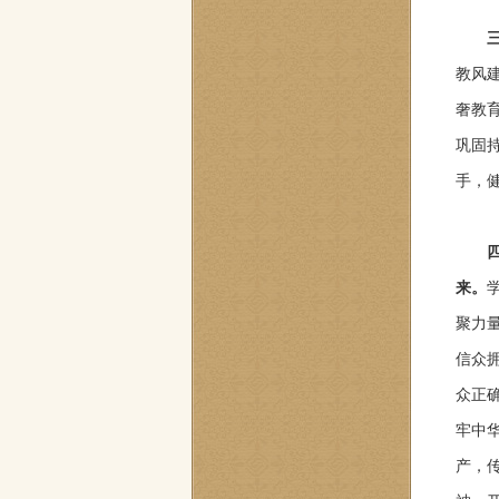
教风
奢教
巩固
手，
来。
聚力
信众
众正
牢中
产，