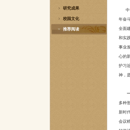
研究成果
中国
校园文化
年奋
全面
推荐阅读
和实
事业
心的
护习
神，
多种
新时
会议