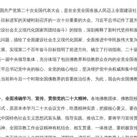
共产党第二十次全国代表大会，是在全党全国各族人民迈上全面建设社
斗目标进军的关键时刻召开的一次十分重要的大会。习近平总书记作了题
建设社会主义现代化国家而团结奋斗》的报告，深刻阐释了新时代坚持和
践问题，描绘了全面建设社会主义现代化国家、全面推进中华民族伟大复
发展、实现第二个百年奋斗目标指明了前进方向、确立了行动指南。二十
新一届中央领导集体，充分体现了包括佛教界和信教群众在内的全党全国
近平总书记党中央的核心、全党的核心地位，坚决维护党中央权威和集中
是当前和今后一个时期全国佛教界的首要政治任务。为此，我会向全国佛
一、全面准确学习、宣传、贯彻党的二十大精神。
各地佛教团体、佛教院
形式，原原本本学习二十大会议文件，吃透精神实质，把握核心要义。要
代中国特色社会主义思想武装头脑、指导实践、推动工作。要将学习宣传
精神、全国宗教工作会议精神有机结合、相互贯通、一体推进。要积极宣