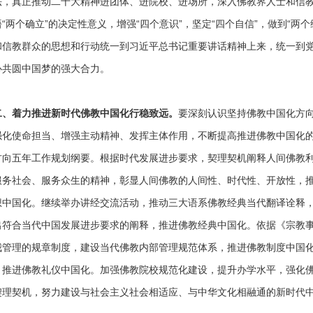
法，真正推动二十大精神进团体、进院校、进场所，深入佛教界人士和信
“两个确立”的决定性意义，增强“四个意识”，坚定“四个自信”，做到“两个
和信教群众的思想和行动统一到习近平总书记重要讲话精神上来，统一到
心共圆中国梦的强大合力。
二、着力推进新时代佛教中国化行稳致远。
要深刻认识坚持佛教中国化方
强化使命担当、增强主动精神、发挥主体作用，不断提高推进佛教中国化
方向五年工作规划纲要。根据时代发展进步要求，契理契机阐释人间佛教
服务社会、服务众生的精神，彰显人间佛教的人间性、时代性、开放性，
想中国化。继续举办讲经交流活动，推动三大语系佛教经典当代翻译诠释
出符合当代中国发展进步要求的阐释，推进佛教经典中国化。依据《宗教
我管理的规章制度，建设当代佛教内部管理规范体系，推进佛教制度中国
，推进佛教礼仪中国化。加强佛教院校规范化建设，提升办学水平，强化
契理契机，努力建设与社会主义社会相适应、与中华文化相融通的新时代