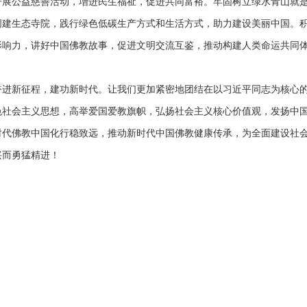
开展公益慈善活动，增进民生福祉，促进共同富裕。牢固树立绿水青山就
创建生态寺院，践行绿色低碳生产方式和生活方式，助力建设美丽中国。
影响力，讲好中国佛教故事，促进文明交流互鉴，推动构建人类命运共同
新征程，建功新时代。让我们更加紧密地团结在以习近平同志为核心的
色社会主义思想，高举爱国爱教旗帜，弘扬社会主义核心价值观，发扬中
时代佛教中国化行稳致远，推动新时代中国佛教健康传承，为全面建设社
兴而勇猛精进！