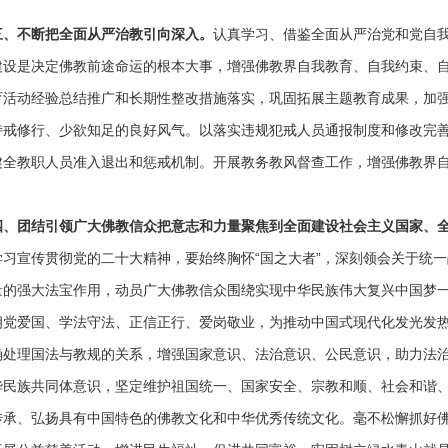
三、不断把全面从严治教引向深入。
认真学习、借鉴全面从严治党和党自
建设是决定佛教前途命运的根本大事，增强佛教界自我教育、自我约束、
育活动经验总结推广和长期性整改措施落实，巩固拓展主题教育成果，加
持戒修行、少欲知足的良好风气。以落实违规犯戒人员通报制度和修改完
健全教职人员准入退出和惩戒机制。开展教务教风督查工作，增强佛教界
四、团结引领广大佛教信众把意志和力量聚焦到全面建设社会主义国家、
学习宣传贯彻党的二十大精神，要始终胸怀“国之大者”，深刻领会关于统
量的强大法宝作用，动员广大佛教信众围绕实现中华民族伟大复兴中国梦
拥党爱国、学法守法、正信正行、爱岗敬业，为推动中国式现代化发光发
确处理国法与教规的关系，增强国家意识、法治意识、公民意识，助力法
华民族共同体意识，坚定维护祖国统一、国家安全、宗教和顺、社会和谐
传承、弘扬具有中国特色的佛教文化和中华优秀传统文化。毫不松懈抓好