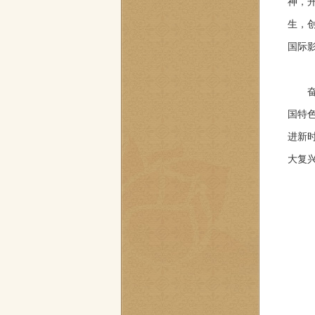
神，
生，
国际
奋进
国特
进新
大复