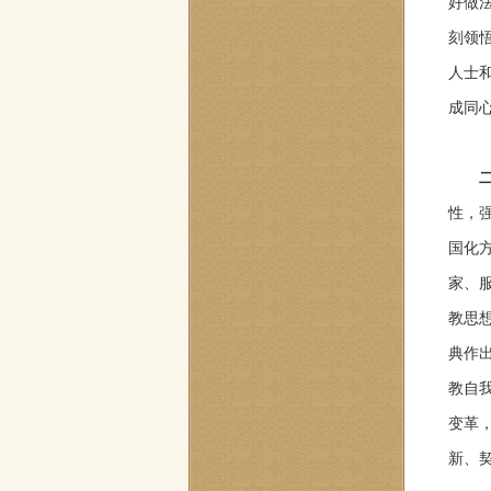
好做
刻领悟
人士
成同
性，
国化
家、
教思
典作
教自
变革
新、