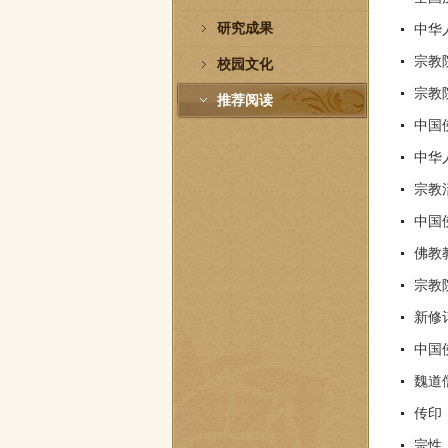
研究成果
中华
宗教
校园文化
宗教
推荐阅读
中国
中华
宗教
中国
佛教
宗教
新修
中国
魏道
传印
宗性