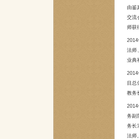
由鉴
交流
师获
20
法师
业典
20
目总
教务
20
务副
务长
法师