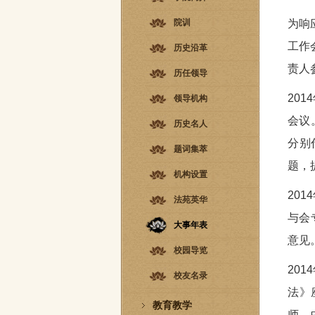
院训
为响
工作
历史沿革
责人
历任领导
20
领导机构
会议
历史名人
分别
题词集萃
题，
机构设置
20
法苑英华
与会
大事年表
意见
校园导览
20
校友名录
法》
教育教学
师，