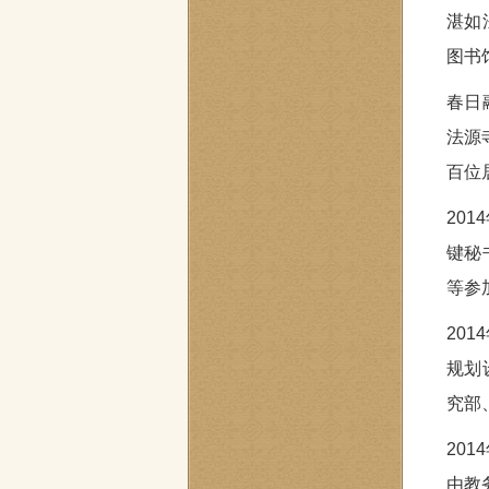
湛如
图书
春日
法源
百位
20
键秘
等参
20
规划
究部
20
由教