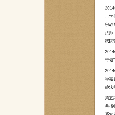
20
士学
宗教
法师
我院
20
带领
20
导嘉
静法
第五
共招
系实