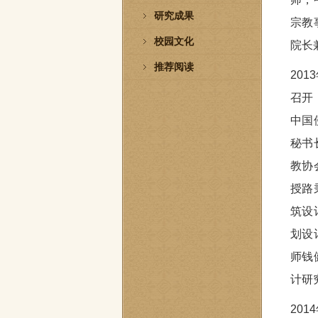
研究成果
宗教
校园文化
院长
推荐阅读
20
召开
中国
秘书
教协
授路
筑设
划设
师钱
计研
20