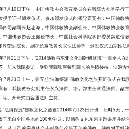
14年7月19日下午，中国佛教协会教育委员会在我院大礼堂举
位授予证书颁发仪式。参加颁发仪式的领导嘉宾有：中国佛教
局四司副司长赵忠海，中国佛教协会副会长、中国佛教协会教
，中国佛教协会王健秘书长，中国社会科学院学部委员魏道儒
张厚荣副院长、副院长兼教务长宗性法师等。颁发仪式由宗性法
14年7月21日下午，“2014佛教与东亚文化国际研修班”一百余
下，前来我院参访，受到我院张厚荣副院长的热情接待，法源寺
14年7月23日上午，第五期“法海探源”佛教文化之旅开班仪式在
宾有：我院教务处副主任永兴法师、培训部主任容通法师、副
师等。开班式由容通法师主持。
期“法海探源”佛教文化之旅自2014年7月23日开班，历时5天
收了来自全国各地的100名学员，以佛教文化系列主题讲座并结
践，从自己的亲身体会去感受什么是正信的佛教，佛教对于解