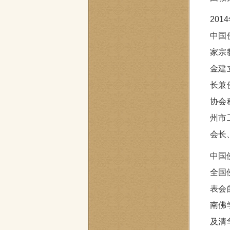
20
中国
家宗
金建
长兼
协会
州市
会长
中国
全国
表会
南佛
及清