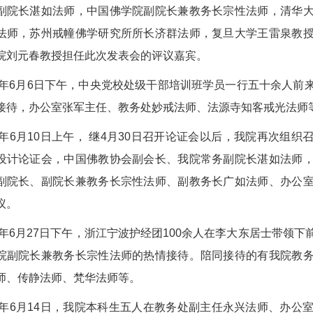
副院长湛如法师，中国佛学院副院长兼教务长宗性法师，清华
法师，苏州戒幢佛学研究所所长济群法师，复旦大学王雷泉教
院刘元春教授担任此次发表会的评议嘉宾。
14年6月6日下午，中央党校处级干部培训班学员一行五十余人
接待，办公室张军主任、教务处妙戒法师、法源寺知客戒光法师
14年6月10日上午， 继4月30日召开论证会以后，我院再次组
设计论证会，中国佛教协会副会长、我院常务副院长湛如法师
副院长、副院长兼教务长宗性法师、副教务长广如法师、办公
议。
14年6月27日下午，浙江宁波护经团100余人在李大东居士带领
院副院长兼教务长宗性法师的热情接待。陪同接待的有我院教
师、传静法师、梵华法师等。
14年6月14日，我院本科生五人在教务处副主任永兴法师、办