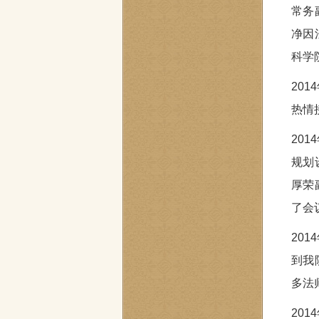
常务
净因
科学
20
热情
20
规划
厚荣
了会
20
到我
多法
20