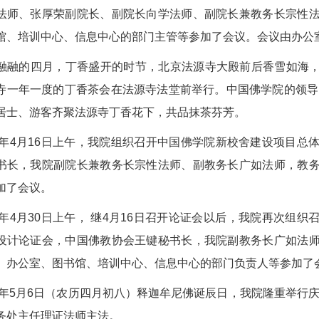
法师、张厚荣副院长、副院长向学法师、副院长兼教务长宗性
馆、培训中心、信息中心的部门主管等参加了会议。会议由办公
融融的四月，丁香盛开的时节，北京法源寺大殿前后香雪如海，香
寺一年一度的丁香茶会在法源寺法堂前举行。中国佛学院的领导、
居士、游客齐聚法源寺丁香花下，共品抹茶芬芳。
14年4月16日上午，我院组织召开中国佛学院新校舍建设项目
书长，我院副院长兼教务长宗性法师、副教务长广如法师，教
加了会议。
14年4月30日上午， 继4月16日召开论证会以后，我院再次组
设计论证会，中国佛教协会王键秘书长，我院副教务长广如法
、办公室、图书馆、培训中心、信息中心的部门负责人等参加了
14年5月6日（农历四月初八）释迦牟尼佛诞辰日，我院隆重举行庆
务处主任理证法师主法。