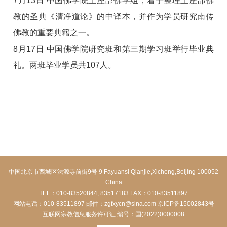
7月13日 中国佛学院上座部佛学组，着手整理上座部佛
教的圣典《清净道论》的中译本，并作为学员研究南传
佛教的重要典籍之一。
8月17日 中国佛学院研究班和第三期学习班举行毕业典
礼。两班毕业学员共107人。
中国北京市西城区法源寺前街9号 9 Fayuansi Qianjie,Xicheng,Beijing 100052
China
TEL：010-83520844, 83517183 FAX：010-83511897
网站电话：010-83511897 邮件：zgfxycn@sina.com
京ICP备15002843号
互联网宗教信息服务许可证 编号：国(2022)0000008